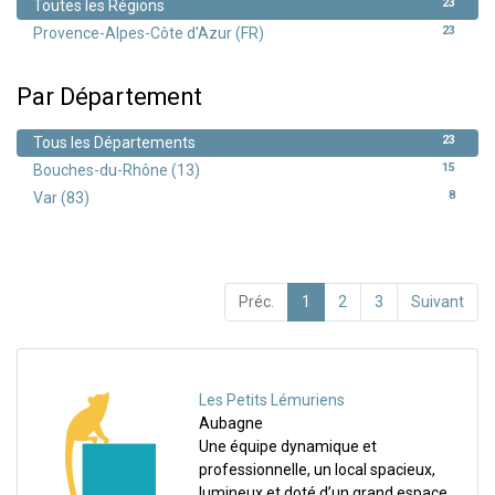
23
Toutes les Régions
23
Provence-Alpes-Côte d'Azur (FR)
Par Département
23
Tous les Départements
15
Bouches-du-Rhône (13)
8
Var (83)
Préc.
1
2
3
Suivant
Les Petits Lémuriens
Aubagne
Une équipe dynamique et
professionnelle, un local spacieux,
lumineux et doté d’un grand espace