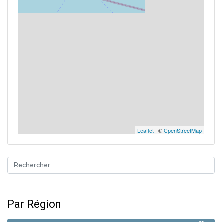
Leaflet
| ©
OpenStreetMap
Par Région