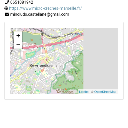
0651081942
https://www.micro-creches-marseille.fr/
minoludo.castellane@gmail.com
+
−
Leaflet
| ©
OpenStreetMap