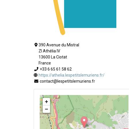
390 Avenue du Mistral
ZI Athélia IV
13600 La Ciotat
France
+33 6 65 61 58 62
https://athelia.lespetitslemuriens.fr/
contact@lespetitslemuriens.fr
+
−