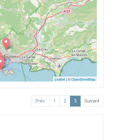
Leaflet
| ©
OpenStreetMap
Préc.
1
2
3
Suivant